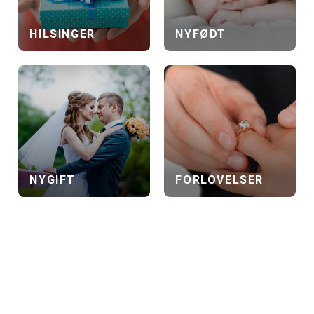
n
HILSINGER
NYFØDT
NYGIFT
FORLOVELSER