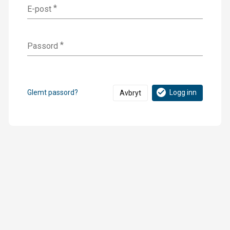
n
E-post
Passord
Glemt passord?
Logg inn
Avbryt